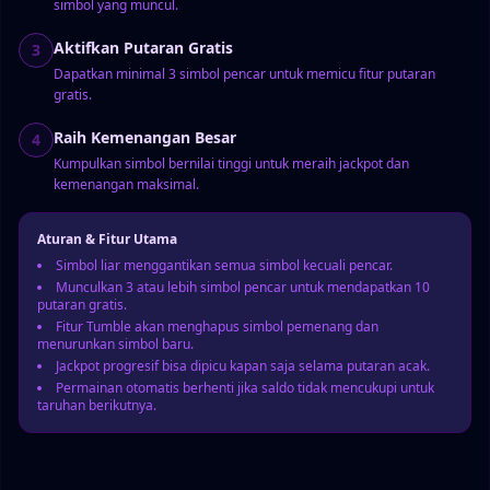
simbol yang muncul.
Aktifkan Putaran Gratis
3
Dapatkan minimal 3 simbol pencar untuk memicu fitur putaran
gratis.
Raih Kemenangan Besar
4
Kumpulkan simbol bernilai tinggi untuk meraih jackpot dan
kemenangan maksimal.
Aturan & Fitur Utama
Simbol liar menggantikan semua simbol kecuali pencar.
Munculkan 3 atau lebih simbol pencar untuk mendapatkan 10
putaran gratis.
Fitur Tumble akan menghapus simbol pemenang dan
menurunkan simbol baru.
Jackpot progresif bisa dipicu kapan saja selama putaran acak.
Permainan otomatis berhenti jika saldo tidak mencukupi untuk
taruhan berikutnya.