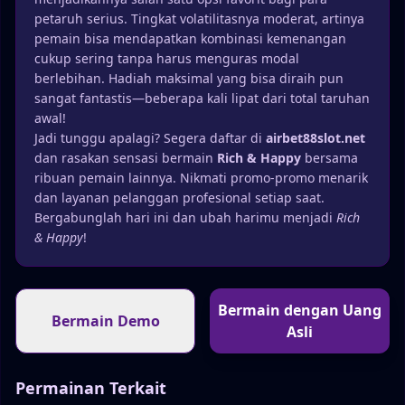
petaruh serius. Tingkat volatilitasnya moderat, artinya
pemain bisa mendapatkan kombinasi kemenangan
cukup sering tanpa harus menguras modal
berlebihan. Hadiah maksimal yang bisa diraih pun
sangat fantastis—beberapa kali lipat dari total taruhan
awal!
Jadi tunggu apalagi? Segera daftar di
airbet88slot.net
dan rasakan sensasi bermain
Rich & Happy
bersama
ribuan pemain lainnya. Nikmati promo-promo menarik
dan layanan pelanggan profesional setiap saat.
Bergabunglah hari ini dan ubah harimu menjadi
Rich
& Happy
!
Bermain dengan Uang
Bermain Demo
Asli
Permainan Terkait