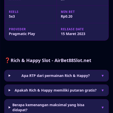
REELS
MIN BET
5x3
Rp0.20
PROVIDER
RELEASE DATE
Pragmatic Play
15 Maret 2023
❓
Rich & Happy Slot - AirBet88Slot.net
Apa RTP dari permainan Rich & Happy?
▼
Apakah Rich & Happy memiliki putaran gratis?
▼
Berapa kemenangan maksimal yang bisa
▼
didapat?