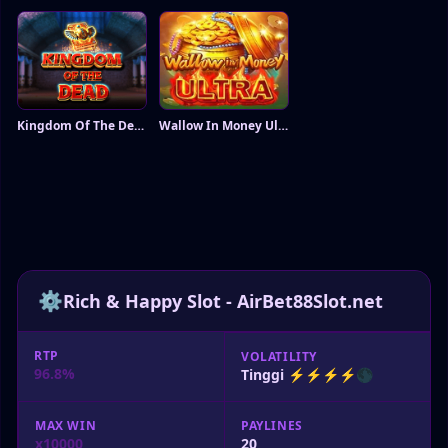
Kingdom Of The Dead
Wallow In Money Ultra
⚙️
Rich & Happy Slot - AirBet88Slot.net
RTP
VOLATILITY
96.8%
Tinggi ⚡⚡⚡⚡🌑
MAX WIN
PAYLINES
x10000
20