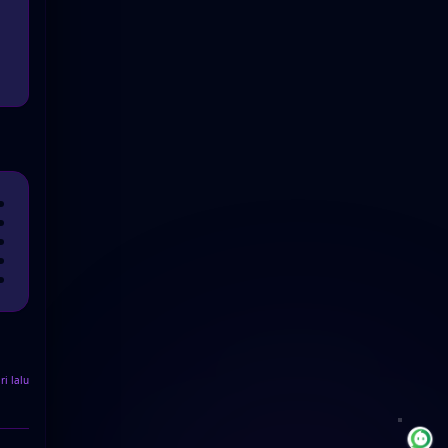
ri lalu