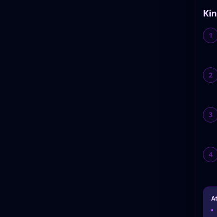
Kin
1
2
3
4
A