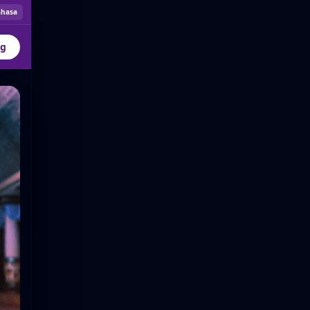
ahasa
ng