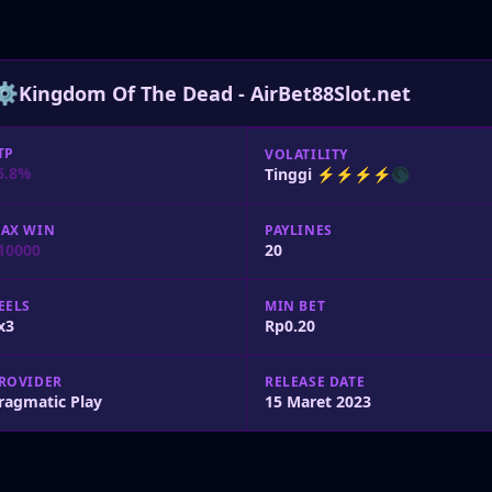
⚙️
Kingdom Of The Dead - AirBet88Slot.net
TP
VOLATILITY
6.8%
Tinggi ⚡⚡⚡⚡🌑
AX WIN
PAYLINES
10000
20
EELS
MIN BET
x3
Rp0.20
ROVIDER
RELEASE DATE
ragmatic Play
15 Maret 2023