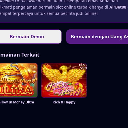
ingdom Of The Dead
hari ini. Raih kesempatan emas Anda dan
ikmati pengalaman bermain slot online terbaik hanya di
AirBet88
empat terpercaya untuk semua pecinta judi online!
Bermain Demo
Bermain dengan Uang As
rmainan Terkait
llow In Money Ultra
Rich & Happy