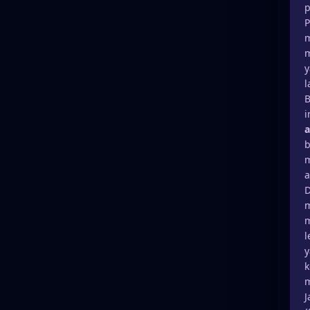
p
P
m
y
l
B
i
a
b
a
D
m
m
l
y
k
m
J