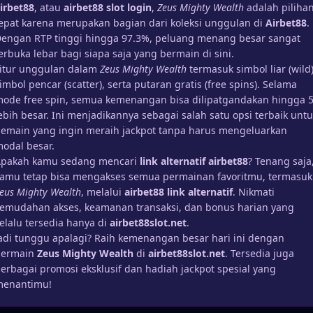
irbet88
, atau
airbet88 slot login
,
Zeus Mighty Wealth
adalah piliha
epat karena merupakan bagian dari koleksi unggulan di
Airbet88
.
engan RTP tinggi hingga 97.3%, peluang menang besar sangat
erbuka lebar bagi siapa saja yang bermain di sini.
itur unggulan dalam
Zeus Mighty Wealth
termasuk simbol liar (wild)
imbol pencar (scatter), serta putaran gratis (free spins). Selama
ode free spin, semua kemenangan bisa dilipatgandakan hingga 
ebih besar. Ini menjadikannya sebagai salah satu opsi terbaik unt
emain yang ingin meraih jackpot tanpa harus mengeluarkan
odal besar.
pakah kamu sedang mencari
link alternatif airbet88
? Tenang saja
amu tetap bisa mengakses semua permainan favoritmu, termasuk
eus Mighty Wealth
, melalui
airbet88 link alternatif
. Nikmati
emudahan akses, keamanan transaksi, dan bonus harian yang
elalu tersedia hanya di
airbet88slot.net
.
adi tunggu apalagi? Raih kemenangan besar hari ini dengan
bermain
Zeus Mighty Wealth
di
airbet88slot.net
. Tersedia juga
erbagai promosi eksklusif dan hadiah jackpot spesial yang
menantimu!