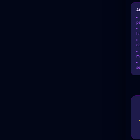
A
p
b
d
me
se
Ula