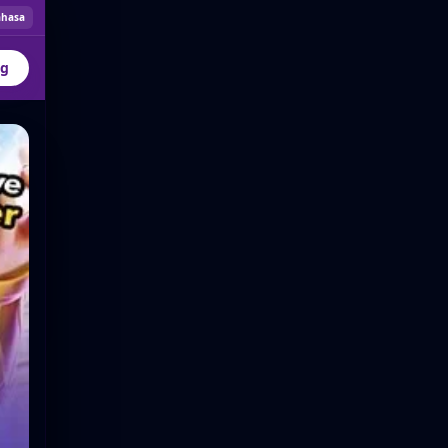
ahasa
ng