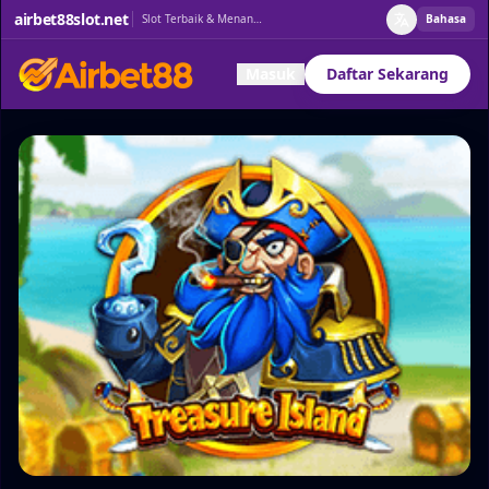
airbet88slot.net
Slot Terbaik & Menang Besar
Bahasa
Masuk
Daftar Sekarang