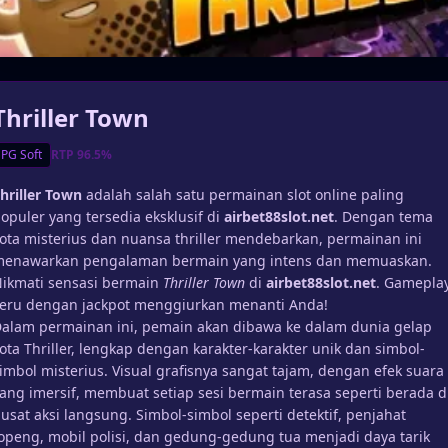
▶
Thriller Town
PG Soft
RTP 96.5%
hriller Town
adalah salah satu permainan slot online paling
opuler yang tersedia eksklusif di
airbet88slot.net
. Dengan tema
ota misterius dan nuansa thriller mendebarkan, permainan ini
enawarkan pengalaman bermain yang intens dan memuaskan.
ikmati sensasi bermain
Thriller Town
di
airbet88slot.net
. Gamepla
eru dengan jackpot menggiurkan menanti Anda!
alam permainan ini, pemain akan dibawa ke dalam dunia gelap
ota Thriller, lengkap dengan karakter-karakter unik dan simbol-
imbol misterius. Visual grafisnya sangat tajam, dengan efek suara
ang imersif, membuat setiap sesi bermain terasa seperti berada d
usat aksi langsung. Simbol-simbol seperti detektif, penjahat
openg, mobil polisi, dan gedung-gedung tua menjadi daya tarik