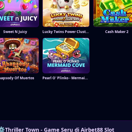
Lucky Twins Power Clusters
Sweet N Juicy
Cash Maker 2
hapsody Of Muertos
Pearl O' Plinko - Mermaid Cove
⚙️
Thriller Town - Game Seru di Airbet88 Slot