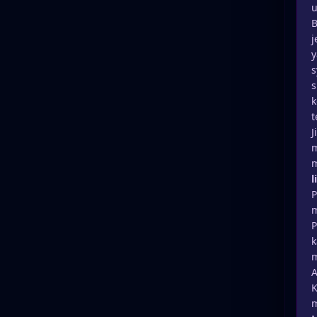
u
j
y
s
s
k
t
J
m
l
P
m
P
k
A
K
m