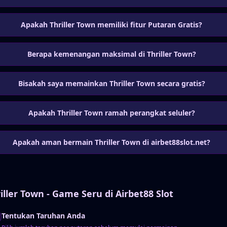
Apakah Thriller Town memiliki fitur Putaran Gratis?
Berapa kemenangan maksimal di Thriller Town?
Bisakah saya memainkan Thriller Town secara gratis?
Apakah Thriller Town ramah perangkat seluler?
Apakah aman bermain Thriller Town di airbet88slot.net?
iller Town - Game Seru di Airbet88 Slot
Tentukan Taruhan Anda