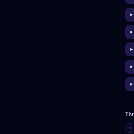
Thr
1