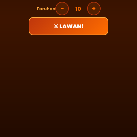
−
+
10
Taruhan
⚔️ LAWAN!