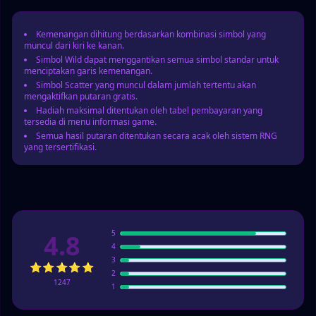
Kemenangan dihitung berdasarkan kombinasi simbol yang
muncul dari kiri ke kanan.
Simbol Wild dapat menggantikan semua simbol standar untuk
menciptakan garis kemenangan.
Simbol Scatter yang muncul dalam jumlah tertentu akan
mengaktifkan putaran gratis.
Hadiah maksimal ditentukan oleh tabel pembayaran yang
tersedia di menu informasi game.
Semua hasil putaran ditentukan secara acak oleh sistem RNG
yang tersertifikasi.
5
4.8
4
3
⭐⭐⭐⭐⭐
2
1247
1