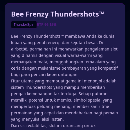
▶
Bee Frenzy Thundershots™
ThunderSpin
RTP 96.15%
Bee Frenzy Thundershots™ membawa Anda ke dunia
lebah yang penuh energi dan kejutan besar. Di
airbet88, permainan ini menawarkan pengalaman slot
yang dinamis dengan visual warna-warni yang
memanjakan mata, menggabungkan tema alam yang
ceria dengan mekanisme pembayaran yang kompetitif
bagi para pencari keberuntungan.
Fitur utama yang membuat game ini menonjol adalah
sistem Thundershots yang mampu memberikan
pengali kemenangan tak terduga. Setiap putaran
memiliki potensi untuk memicu simbol spesial yang
memperluas peluang menang, memberikan ritme
permainan yang cepat dan mendebarkan bagi pemain
yang menyukai aksi instan.
Dari sisi volatilitas, slot ini dirancang untuk