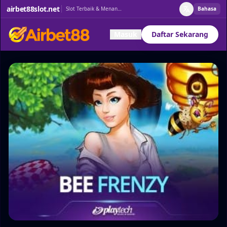
airbet88slot.net
Slot Terbaik & Menang Besar
Bahasa
Masuk
Daftar Sekarang