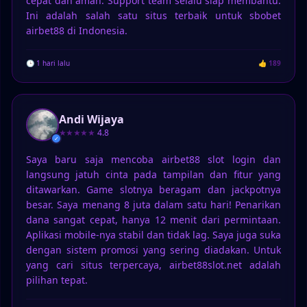
cepat dan aman. Support team selalu siap membantu.
Ini adalah salah satu situs terbaik untuk sbobet
airbet88 di Indonesia.
🕒 1 hari lalu
👍 189
Andi Wijaya
★★★★★
4.8
✓
Saya baru saja mencoba airbet88 slot login dan
langsung jatuh cinta pada tampilan dan fitur yang
ditawarkan. Game slotnya beragam dan jackpotnya
besar. Saya menang 8 juta dalam satu hari! Penarikan
dana sangat cepat, hanya 12 menit dari permintaan.
Aplikasi mobile-nya stabil dan tidak lag. Saya juga suka
dengan sistem promosi yang sering diadakan. Untuk
yang cari situs terpercaya, airbet88slot.net adalah
pilihan tepat.