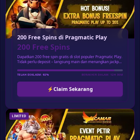
200 Free Spins di Pragmatic Play
200 Free Spins
Dapatkan 200 free spin gratis di slot populer Pragmatic Play.
Tidak perlu deposit – langsung main dan menangkan jackpot
besar!
TELAH DIKLAIM: 92%
BERAKHIR DALAM: 12H 30M
⚡
Claim Sekarang
LIMITED