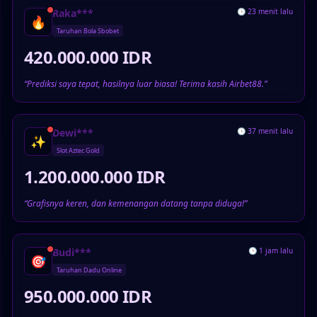
Raka***
🕒 23 menit lalu
🔥
Taruhan Bola Sbobet
420.000.000 IDR
“Prediksi saya tepat, hasilnya luar biasa! Terima kasih Airbet88.”
Dewi***
🕒 37 menit lalu
✨
Slot Aztec Gold
1.200.000.000 IDR
“Grafisnya keren, dan kemenangan datang tanpa diduga!”
Budi***
🕒 1 jam lalu
🎯
Taruhan Dadu Online
950.000.000 IDR