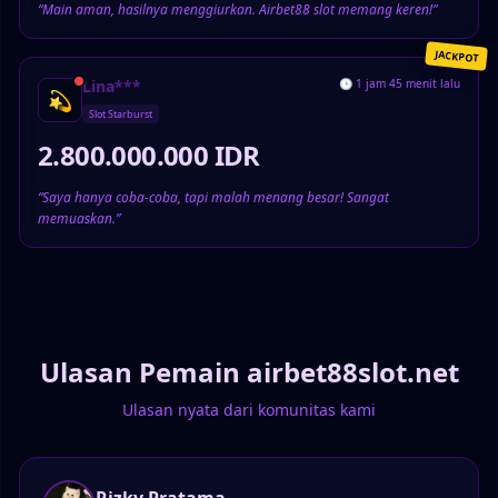
“Main aman, hasilnya menggiurkan. Airbet88 slot memang keren!”
JACKPOT
Lina***
🕒 1 jam 45 menit lalu
💫
Slot Starburst
2.800.000.000 IDR
“Saya hanya coba-coba, tapi malah menang besar! Sangat
memuaskan.”
Ulasan Pemain airbet88slot.net
Ulasan nyata dari komunitas kami
Rizky Pratama