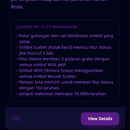
Anda.
AIRBET88 SLOT MAHAKARYA
Putar gulungan dan cari kombinasi simbol yang
sama.
Simbol Scatter (Kotak Kecil) memicu fitur bonus
jika muncul 3 kali.
Fitur bonus memberi 5 putaran gratis dengan
semua simbol Wild aktif.
Simbol Wild (Tentara Sirkus) menggantikan
semua simbol kecuali Scatter.
Pemain bisa memilih untuk membeli fitur bonus
dengan 10x taruhan.
Jackpot maksimal mencapai 50.000x taruhan.
View Details
HOT