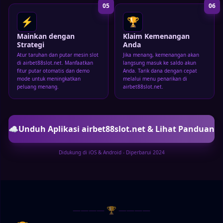
05
06
⚡
🏆
Mainkan dengan
Klaim Kemenangan
Strategi
Anda
Atur taruhan dan putar mesin slot
Jika menang, kemenangan akan
di airbet88slot.net. Manfaatkan
langsung masuk ke saldo akun
fitur putar otomatis dan demo
Anda. Tarik dana dengan cepat
mode untuk meningkatkan
melalui menu penarikan di
peluang menang.
airbet88slot.net.
☁️
Unduh Aplikasi airbet88slot.net & Lihat Panduan
Didukung di iOS & Android - Diperbarui 2024
———— 🏆 ————