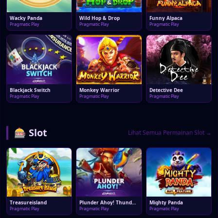
Wacky Panda
Wild Hop & Drop
Funny Alpaca
Pragmatic Play
Pragmatic Play
Pragmatic Play
Blackjack Switch
Monkey Warrior
Detective Dee
Pragmatic Play
Pragmatic Play
Pragmatic Play
🎰 Slot
Lihat Semua Permainan Slot →
Mighty Panda
Plunder Ahoy! Thundershots
Treasureisland
Pragmatic Play
Pragmatic Play
Pragmatic Play