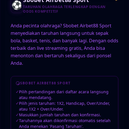
⚽
TARUHAN OLAHRAGA TERLENGKAP DENGAN
ODDS KOMPETITIF
Anda pecinta olahraga? Sbobet Airbet88 Sport
menyediakan taruhan langsung untuk sepak
bola, basket, tenis, dan banyak lagi. Dengan odds
terbaik dan live streaming gratis, Anda bisa
menonton dan bertaruh sekaligus dari ponsel
Anda.
SBOBET AIRBET88 SPORT
Pilih pertandingan dari daftar acara langsung
atau mendatang.
Pilih jenis taruhan: 1X2, Handicap, Over/Under,
atau 1X2 + Over/Under.
Masukkan jumlah taruhan dan konfirmasi.
Taruhannya akan dikonfirmasi otomatis setelah
Anda menekan 'Pasang Taruhan'.