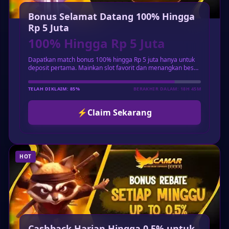
Bonus Selamat Datang 100% Hingga
Rp 5 Juta
100% Hingga Rp 5 Juta
Dapatkan match bonus 100% hingga Rp 5 juta hanya untuk
deposit pertama. Mainkan slot favorit dan menangkan besar
sejak hari pertama!
TELAH DIKLAIM: 85%
BERAKHIR DALAM: 18H 45M
⚡
Claim Sekarang
HOT
Cashback Harian Hingga 0.5% untuk