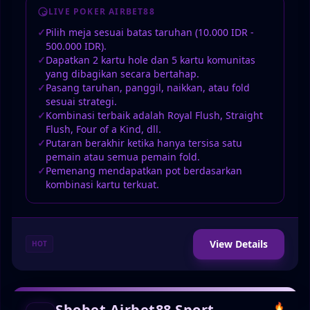
LIVE POKER AIRBET88
Pilih meja sesuai batas taruhan (10.000 IDR -
500.000 IDR).
Dapatkan 2 kartu hole dan 5 kartu komunitas
yang dibagikan secara bertahap.
Pasang taruhan, panggil, naikkan, atau fold
sesuai strategi.
Kombinasi terbaik adalah Royal Flush, Straight
Flush, Four of a Kind, dll.
Putaran berakhir ketika hanya tersisa satu
pemain atau semua pemain fold.
Pemenang mendapatkan pot berdasarkan
kombinasi kartu terkuat.
View Details
HOT
Sbobet Airbet88 Sport
🔥