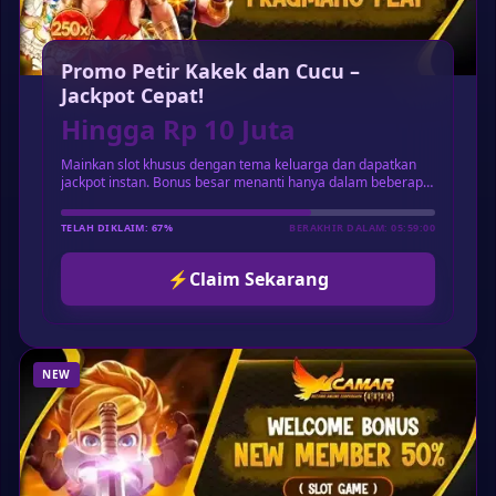
Promo Petir Kakek dan Cucu –
Jackpot Cepat!
Hingga Rp 10 Juta
Mainkan slot khusus dengan tema keluarga dan dapatkan
jackpot instan. Bonus besar menanti hanya dalam beberapa
putaran!
TELAH DIKLAIM: 67%
BERAKHIR DALAM: 05:59:00
⚡
Claim Sekarang
NEW