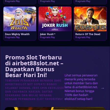
Pragmatic Play
Pragmatic Play
Pragmatic Play
Zeus Mighty Wealth
Joker Rush™
Return Of The Dead
Pragmatic Play
Pragmatic Play
Pragmatic Play
Promo Slot Terbaru
di airbet88slot.net –
Dapatkan Bonus
Besar Hari Ini!
Lihat semua penawaran
menarik yang tersedia
TEMUKAN PENAWARAN MENARIK DARI
untuk member baru dan
AIRBET88SLOT.NET SEPERTI BONUS
→
lama di airbet88slot.net.
SELAMAT DATANG, FREE SPIN EKSKLUSIF,
Nikmati bonus hingga
DAN CASHBACK HARIAN. DAFTAR
100% dan hadiah
SEKARANG DAN MULAI MENANG
eksklusif setiap hari!
DENGAN PERMAINAN SLOT FAVORITMU!