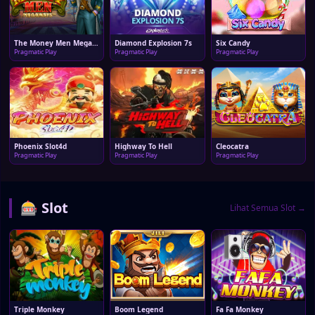
The Money Men Megaways™
Diamond Explosion 7s
Six Candy
Pragmatic Play
Pragmatic Play
Pragmatic Play
Phoenix Slot4d
Highway To Hell
Cleocatra
Pragmatic Play
Pragmatic Play
Pragmatic Play
🎰 Slot
Lihat Semua Slot →
Triple Monkey
Fa Fa Monkey
Boom Legend