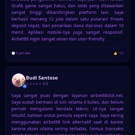
Grafik game sangat halus, dan odds yang ditawarkan
sangat tinggi dibandingkan platform lain. Saya
berhasil menang 12 juta dalam satu putaran! Proses
deposit cepat, dan penarikan dana diproses dalam 10
menit. Aplikasi mobile-nya juga sangat responsif.
Airbet88 login sangat aman dan user-friendly.
🕒 5 jam lalu
👍 156
Budi Santoso
★★★★★
5.0
✓
Saya sangat puas dengan layanan airbet88slot.net.
Saya sudah bermain di sini selama 6 bulan, dan belum
pernah mengalami kendala teknis. UI-nya sangat
intuitif, bahkan untuk pemula seperti saya. Saya sering
menggunakan airbet88 link alternatif saat di kantor
karena akses utama sering terbatas. Semua transaksi